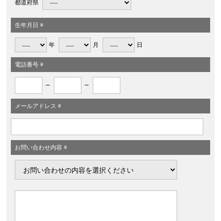
都道府県
生年月日 ※
年
月
日
電話番号 ※
―
―
メールアドレス ※
お問い合わせ内容 ※